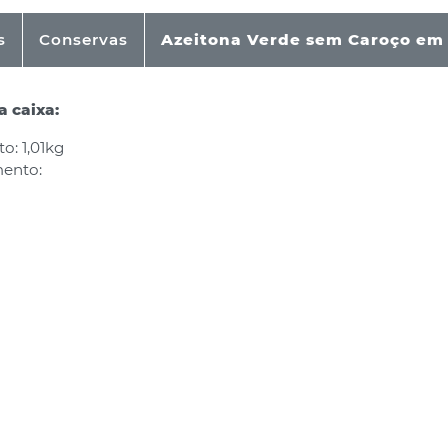
s
Conservas
Azeitona Verde sem Caroço em
 caixa:
o: 1,01kg
ento: