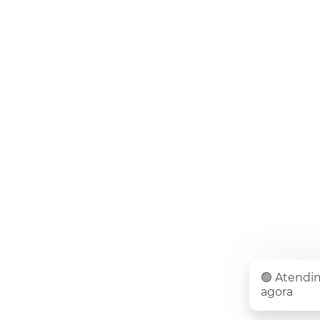
🟢 Atendi
agora