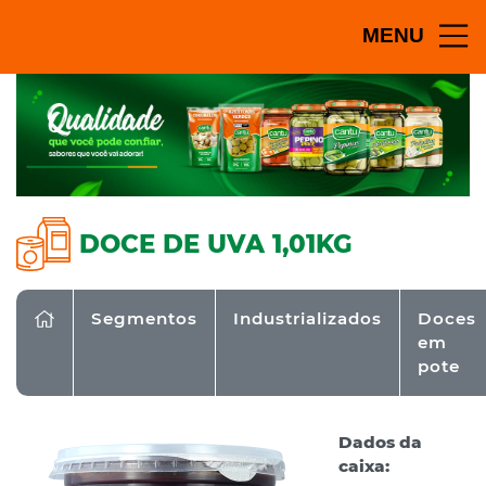
MENU
DOCE DE UVA 1,01KG
Segmentos
Industrializados
Doces
em
pote
Dados da
caixa: